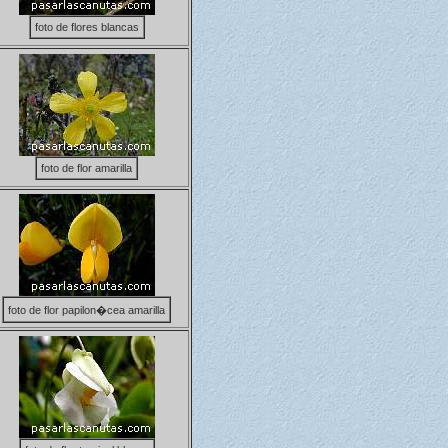
foto de flores blancas
foto de flor amarilla
foto de flor papilon�cea amarilla