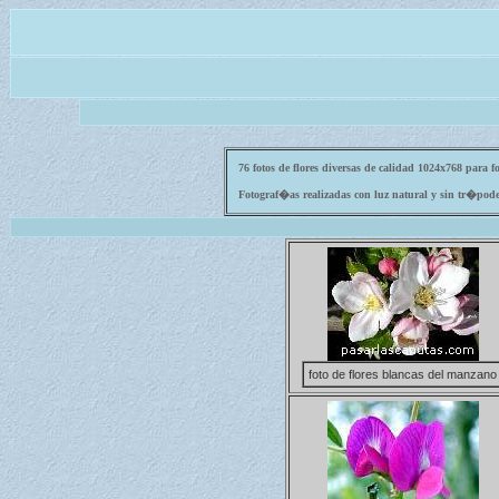
76 fotos de flores diversas de calidad 1024x768 para f
Fotograf�as realizadas con luz natural y sin tr�pode,
foto de flores blancas del manzano