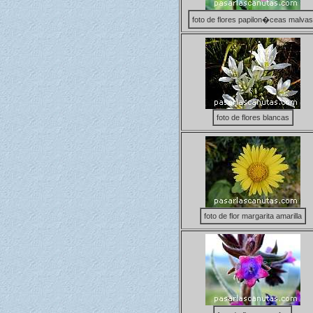
foto de flores papilon�ceas malvas
foto de flores blancas
foto de flor margarita amarilla