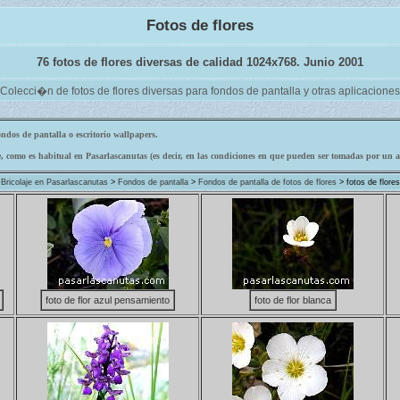
Fotos de flores
76 fotos de flores diversas de calidad 1024x768. Junio 2001
Colecci�n de fotos de flores diversas para fondos de pantalla y otras aplicaciones
ondos de pantalla o escritorio wallpapers.
 como es habitual en Pasarlascanutas (es decir, en las condiciones en que pueden ser tomadas por un af
Bricolaje en Pasarlascanutas
>
Fondos de pantalla
>
Fondos de pantalla de fotos de flores
> fotos de flores
foto de flor azul pensamiento
foto de flor blanca