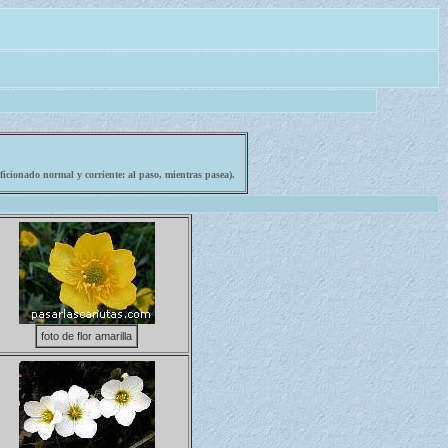
icionado normal y corriente: al paso, mientras pasea).
foto de flor amarilla