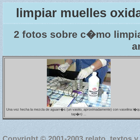
limpiar muelles oxi
2 fotos sobre c�mo limpi
a
Una vez hecha la mezcla de aguarr�s (un vasito, aproximadamente) con vaselina l�qu
tap�n) ...
Copyright © 2001-2003 relato, textos y